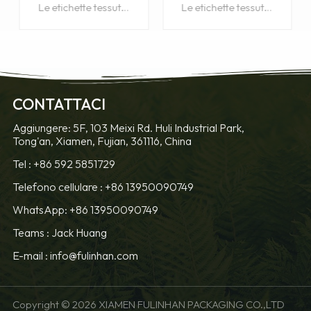
dell'abbigliamento per
personalizzate
Le etichette tessute principali di abbigliamento sono il modo più comune ed economico per identificare i vostri capi o prodotti.
Le etichette intrecciate a base di centri personalizzate sono il modo più comune ed economico per identificare la tua t-shirt
l'abbigliamento
CONTATTACI
SAPERNE DI
SAPERNE DI
Aggiungere: 5F, 103 Meixi Rd. Huli Industrial Park,
Tong'an, Xiamen, Fujian, 361116, China
PIÙ
PIÙ
Tel :
+86 592 5851729
Telefono cellulare :
+86 13950090749
WhatsApp: +86 13950090749
Teams :
Jack Huang
E-mail :
info@fulinhan.com
Copyright © 2026 XIAMEN FULINHAN PACKAGING CO.,LTD