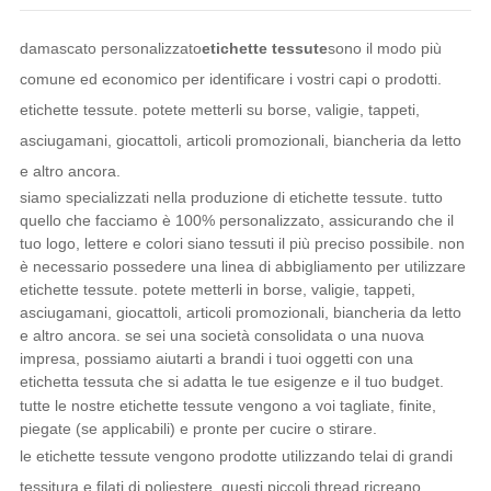
damascato personalizzato
etichette tessute
sono il modo più
comune ed economico per identificare i vostri capi o prodotti.
etichette tessute. potete metterli su borse, valigie, tappeti,
asciugamani, giocattoli, articoli promozionali, biancheria da letto
e altro ancora.
siamo specializzati nella produzione di etichette tessute. tutto
quello che facciamo è 100% personalizzato, assicurando che il
tuo logo, lettere e colori siano tessuti il ​​più preciso possibile. non
è necessario possedere una linea di abbigliamento per utilizzare
etichette tessute. potete metterli in borse, valigie, tappeti,
asciugamani, giocattoli, articoli promozionali, biancheria da letto
e altro ancora. se sei una società consolidata o una nuova
impresa, possiamo aiutarti a brandi i tuoi oggetti con una
etichetta tessuta che si adatta le tue esigenze e il tuo budget.
tutte le nostre etichette tessute vengono a voi tagliate, finite,
piegate (se applicabili) e pronte per cucire o stirare.
le etichette tessute vengono prodotte utilizzando telai di grandi
tessitura e filati di poliestere. questi piccoli thread ricreano