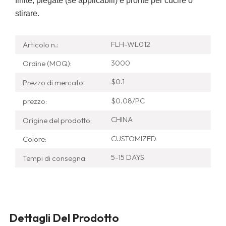
finite, piegate (se applicabili) e pronte per cucire o
stirare.
FLH-WL012
Articolo n.:
3000
Ordine (MOQ):
$0.1
Prezzo di mercato:
$0.08/PC
prezzo:
CHINA
Origine del prodotto:
CUSTOMIZED
Colore:
5-15 DAYS
Tempi di consegna:
Dettagli Del Prodotto