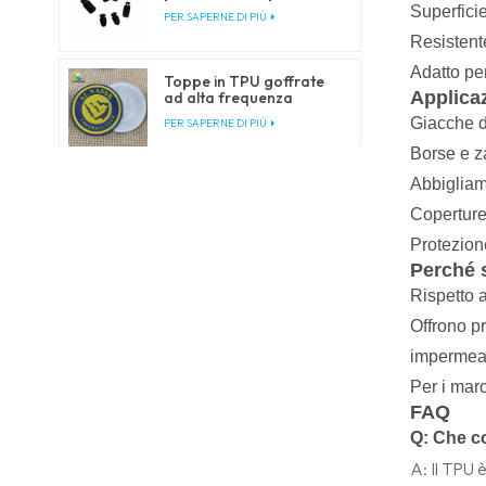
coulisse e cordini elastici
Superficie
PER SAPERNE DI PIÙ
Resistente
Adatto per
Toppe in TPU goffrate
Applica
ad alta frequenza
personalizzate per
Giacche d
PER SAPERNE DI PIÙ
abbigliamento
Borse e z
Abbigliame
Etichette tessute
personalizzate per
Coperture 
abbigliamento e capi
PER SAPERNE DI PIÙ
d’abbigliamento
Protezione
Perché 
Portabadge in PVC
Rispetto a
trasparente
personalizzati con
Offrono pr
PER SAPERNE DI PIÙ
cordini
impermeabi
Per i mar
FAQ
Q:
Che co
Porta badge
A: Il TPU 
personalizzato in PVC