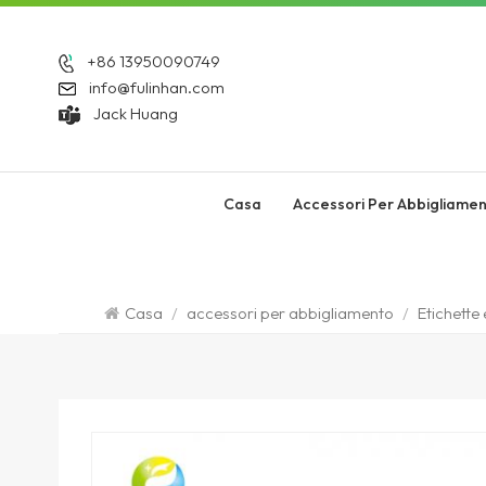
+86 13950090749
info@fulinhan.com
Jack Huang
Casa
Accessori Per Abbigliame
Casa
/
accessori per abbigliamento
/
Etichette 