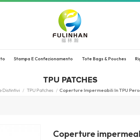
nto
Stampa E Confezionamento
Tote Bags & Pouches
Ri
TPU PATCHES
e Distintivi
/
TPU Patches
/
Coperture Impermeabili In TPU Pers
Coperture impermeabi