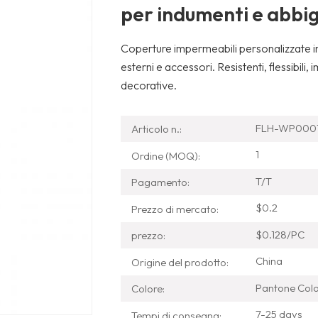
per indumenti e abbi
Coperture impermeabili personalizzate in
esterni e accessori. Resistenti, flessibili
decorative.
FLH-WP000
Articolo n.:
1
Ordine (MOQ):
T/T
Pagamento:
$0.2
Prezzo di mercato:
$0.128/PC
prezzo:
China
Origine del prodotto:
Pantone Col
Colore:
7-25 days
Tempi di consegna: