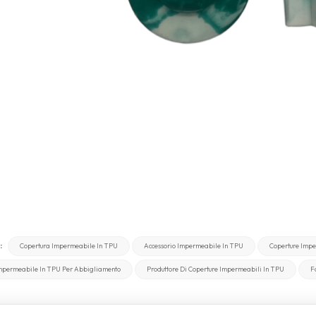
:
Copertura Impermeabile In TPU
Accessorio Impermeabile In TPU
Coperture Impe
mpermeabile In TPU Per Abbigliamento
Produttore Di Coperture Impermeabili In TPU
F