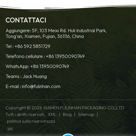
CONTATTACI
Aggiungere: 5F, 103 Meixi Rd. Huli Industrial Park,
Tong'an, Xiamen, Fujian, 361116, China
Tel :
+86 592 5851729
Telefono cellulare :
+86 13950090749
WhatsApp: +86 13950090749
Teams :
Jack Huang
E-mail :
info@fulinhan.com
Copyright © 2026 XIAMEN FULINHAN PACKAGING CO.,LTD
Tutti i diritti riservati.
|
|
|
XML
Blog
Sitemap
politica sulla riservatezza