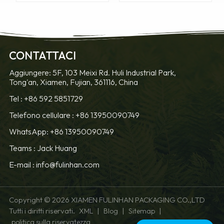
CONTATTACI
SAPERNE DI
SAPERNE DI
Aggiungere: 5F, 103 Meixi Rd. Huli Industrial Park,
Tong'an, Xiamen, Fujian, 361116, China
PIÙ
PIÙ
Tel :
+86 592 5851729
Telefono cellulare :
+86 13950090749
WhatsApp: +86 13950090749
Teams :
Jack Huang
E-mail :
info@fulinhan.com
Copyright © 2026 XIAMEN FULINHAN PACKAGING CO.,LTD
Tutti i diritti riservati.
|
|
|
XML
Blog
Sitemap
politica sulla riservatezza