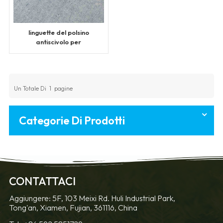
linguette del polsino
antiscivolo per
abbigliamento sportivo
all'ingrosso
Un Totale Di
1
Pagine
Categorie Di Prodotti
CONTATTACI
Aggiungere: 5F, 103 Meixi Rd. Huli Industrial Park,
Tong'an, Xiamen, Fujian, 361116, China