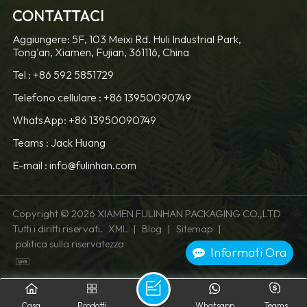
CONTATTACI
SAPERNE DI
SAPERNE DI
Aggiungere: 5F, 103 Meixi Rd. Huli Industrial Park,
Tong'an, Xiamen, Fujian, 361116, China
PIÙ
PIÙ
Tel :
+86 592 5851729
Telefono cellulare :
+86 13950090749
WhatsApp: +86 13950090749
Teams :
Jack Huang
E-mail :
info@fulinhan.com
Copyright © 2026 XIAMEN FULINHAN PACKAGING CO.,LTD
Tutti i diritti riservati.
|
|
|
XML
Blog
Sitemap
politica sulla riservatezza
Informati Ora
Casa
Prodotti
Whatsapp
Teams