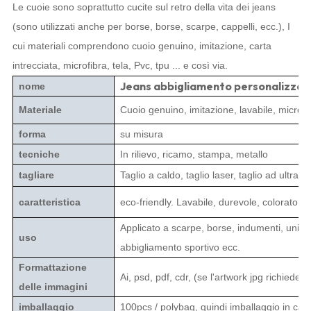
Le cuoie sono soprattutto cucite sul retro della vita dei jeans
(sono utilizzati anche per borse, borse, scarpe, cappelli, ecc.), I
cui materiali comprendono cuoio genuino, imitazione, carta
intrecciata, microfibra, tela, Pvc, tpu ... e così via.
Jeans abbigliamento personalizzato
nome
Materiale
Cuoio genuino, imitazione, lavabile, microfib
forma
su misura
tecniche
In rilievo, ricamo, stampa, metallo
tagliare
Taglio a caldo, taglio laser, taglio ad ultrasu
caratteristica
eco-friendly. Lavabile, durevole, colorato, e
Applicato a scarpe, borse, indumenti, uniform
uso
abbigliamento sportivo ecc.
Formattazione
Ai, psd, pdf, cdr, (se l'artwork jpg richiede o
delle immagini
imballaggio
100pcs / polybag, quindi imballaggio in cart