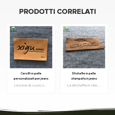
PRODOTTI CORRELATI
Etichette in pelle
Logo custom embossed
stampata in jeans
logo micro fiamma pelle
personalizzati
patch
Le etichette in rilievo di cuoio personalizzate sono appositamente cucite sul retro della vita dei jeans (è anche utilizzata per borse, borse, scarpe, cappelli ecc.)
Logo personalizzato in rilievo logo micro fibbie in cuoio sono principalmente cucite sul retro della vita dei jeans (è anche usato per borse, borse, scarpe, cappelli ecc)