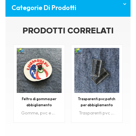
Categorie Di Prodotti
PRODOTTI CORRELATI
Feltro di gomma per
Trasparenti pvc patch
abbigliamento
per abbigliamento
Gomme, pvc e silicone sono spesso utilizzati su abbigliamento, merce per auto, portachiavi, imballaggi, calzature, surf e snow sport.
Trasparenti pvc patch & nbsp; sono spesso utilizzati su abbigliamento, articoli per auto, portachiavi, imballaggi, calzature, surf e snow sport.