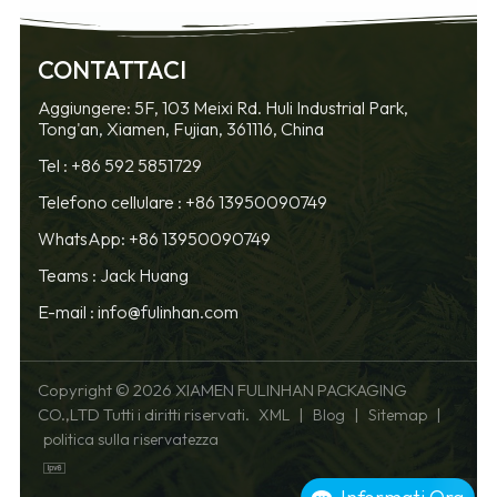
CONTATTACI
SAPERNE DI
SAPERNE DI
Aggiungere: 5F, 103 Meixi Rd. Huli Industrial Park,
Tong'an, Xiamen, Fujian, 361116, China
PIÙ
PIÙ
Tel :
+86 592 5851729
Telefono cellulare :
+86 13950090749
WhatsApp: +86 13950090749
Teams :
Jack Huang
E-mail :
info@fulinhan.com
Copyright © 2026 XIAMEN FULINHAN PACKAGING
CO.,LTD Tutti i diritti riservati.
|
|
|
XML
Blog
Sitemap
politica sulla riservatezza